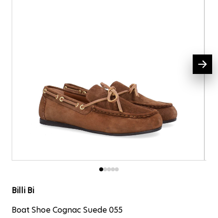
Boat Shoe Cognac Su
Billi Bi
Boat Shoe Cognac Suede 055