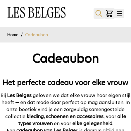
Ga naar de inhoud
Home
/
Cadeaubon
Cadeaubon
Het perfecte cadeau voor elke vrouw
Bij
Les Belges
geloven we dat elke vrouw haar eigen stijl
heeft — en dat mode daar perfect op mag aansluiten. In
onze boetiek vind je een zorgvuldig samengestelde
collectie
kleding, schoenen en accessoires
, voor
alle
types vrouwen
en voor
elke gelegenheid
.
Een
cadeaubon van Les Belge
s is daarom altijd een