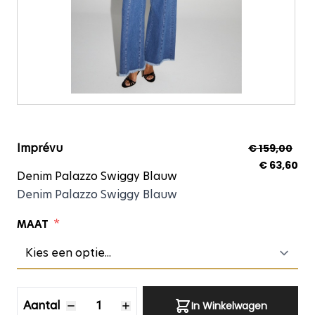
Denim Palazzo Swigg
Imprévu
€ 159,00
€ 63,60
Denim Palazzo Swiggy Blauw
Denim Palazzo Swiggy Blauw
*
MAAT
Aantal
Aantal
In Winkelwagen