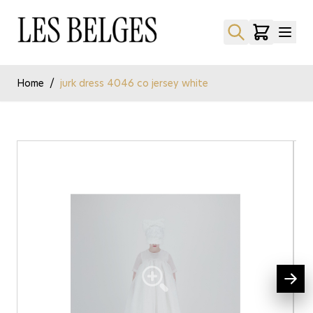
Ga naar de inhoud
Home
/
jurk dress 4046 co jersey white