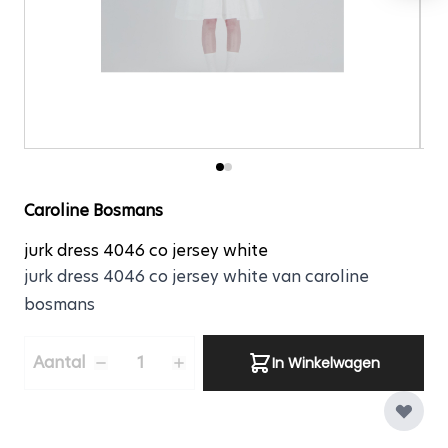
jurk dress 4046 co je
Caroline Bosmans
jurk dress 4046 co jersey white
jurk dress 4046 co jersey white van caroline
bosmans
Aantal
Aantal
In Winkelwagen