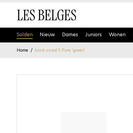
Ga naar de inhoud
Solden
Nieuw
Dames
Juniors
Wonen
Home
/
bord ovaal S Pure 'green'