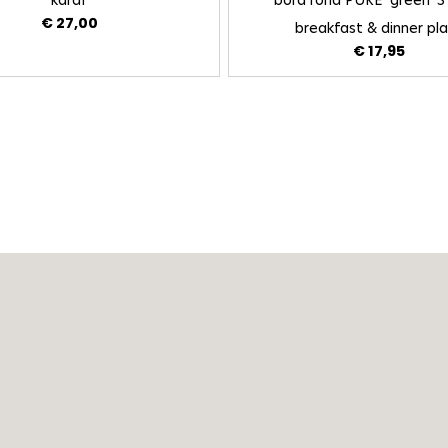
karaf
bord rond PURE 'green' S
€ 27,00
breakfast & dinner pl
€ 17,95