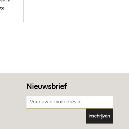
 en M
ate
Nieuwsbrief
E-mail adres
Inschrijven