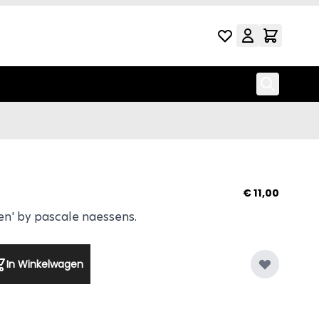
 S Pure 'green'
€ 11,00
een' by pascale naessens.
In Winkelwagen