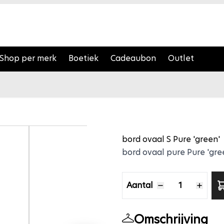
Shop per merk
Boetiek
Cadeaubon
Outlet
bord ovaal
bord ovaal S Pure 'green'
bord ovaal pure Pure 'gr
Aantal
Aantal
Omschrijving