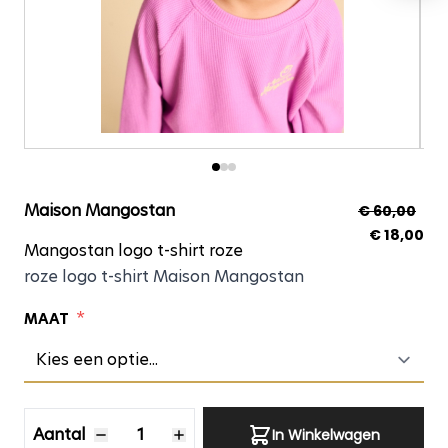
Mangostan logo t-shi
Maison Mangostan
€ 60,00
€ 18,00
Mangostan logo t-shirt roze
roze logo t-shirt Maison Mangostan
*
MAAT
Aantal
Aantal
In Winkelwagen