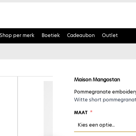
Shop per merk
Boetiek
Cadeaubon
Outlet
Pommegran
Maison Mangostan
Pommegranate emboidery 
Witte short pommegrana
*
MAAT