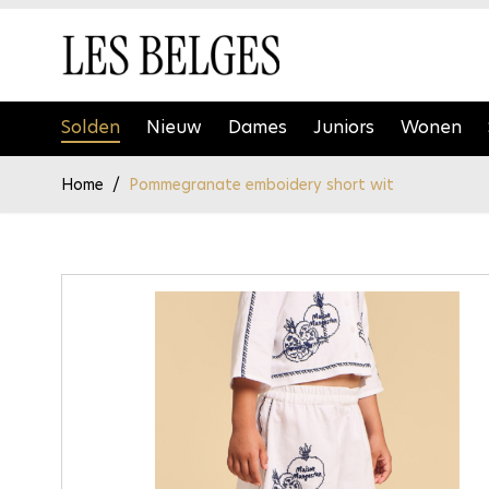
Ga naar de inhoud
Solden
Nieuw
Dames
Juniors
Wonen
Home
/
Pommegranate emboidery short wit