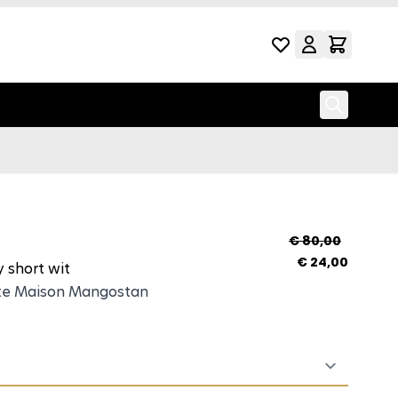
ate emboidery short 
€ 80,00
€ 24,00
short wit
te Maison Mangostan