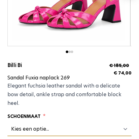
Sandal Fuxia naplack
Billi Bi
€ 185,00
€ 74,00
Sandal Fuxia naplack 269
Elegant fuchsia leather sandal with a delicate
bow detail, ankle strap and comfortable block
heel.
*
SCHOENMAAT