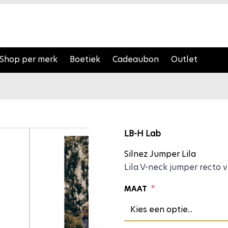
Shop per merk
Boetiek
Cadeaubon
Outlet
Silnez Jum
LB-H Lab
Silnez Jumper Lila
Lila V-neck jumper recto 
*
MAAT