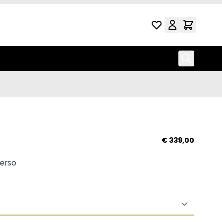
per Lila
€ 339,00
verso