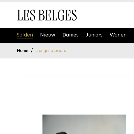
Ga naar de inhoud
Solden
Nieuw
Dames
Juniors
Wonen
Home
/
trui galla paars