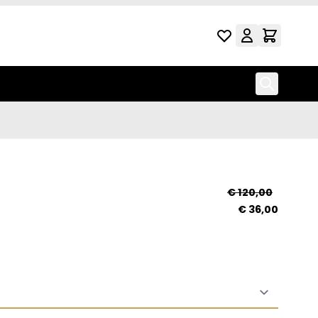
 paars
€ 120,00
€ 36,00