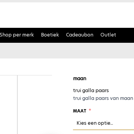
Shop per merk
Boetiek
Cadeaubon
Outlet
trui galla
maan
trui galla paars
trui galla paars van maan
*
MAAT