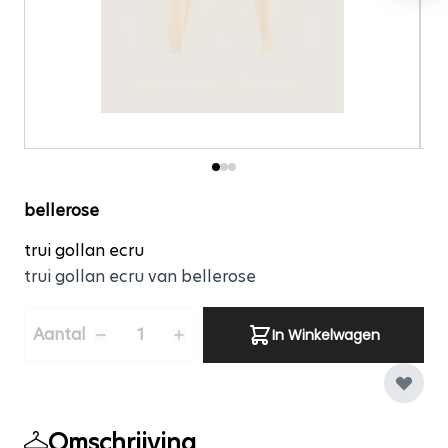
trui gollan ecru
bellerose
trui gollan ecru
trui gollan ecru van bellerose
Aantal
Aantal
In Winkelwagen
Omschrijving