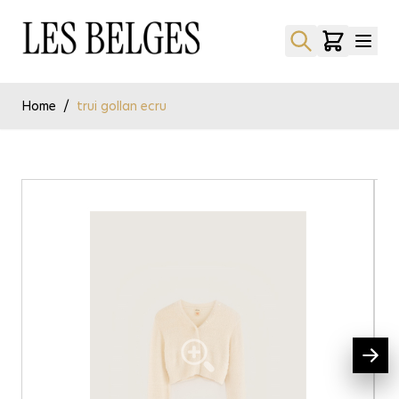
Ga naar de inhoud
Home
/
trui gollan ecru