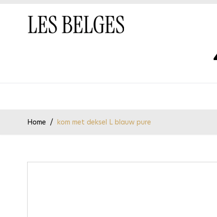
Ga naar de inhoud
Home
/
kom met deksel L blauw pure