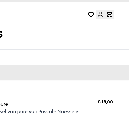
s
eksel L blauw pure
€ 19,00
pure
sel van pure van Pascale Naessens.