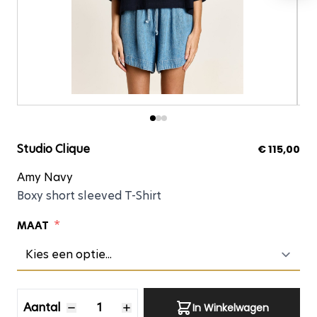
Amy Navy
Studio Clique
€ 115,00
Amy Navy
Boxy short sleeved T-Shirt
*
MAAT
Aantal
Aantal
In Winkelwagen