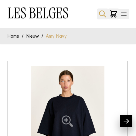
Ga naar de inhoud
Home
/
Nieuw
/
Amy Navy