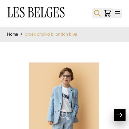
Ga naar de inhoud
Home
/
broek dhokla b london blue