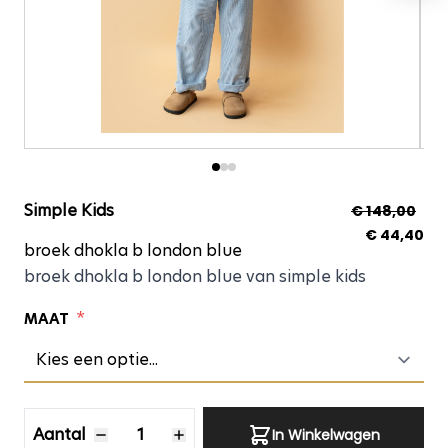
broek dhokla b londo
Simple Kids
€ 148,00
€ 44,40
broek dhokla b london blue
broek dhokla b london blue van simple kids
*
MAAT
Aantal
Aantal
In Winkelwagen