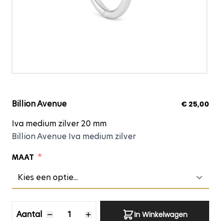
Iva medium zilver 20
Billion Avenue
€ 25,00
Iva medium zilver 20 mm
Billion Avenue Iva medium zilver
*
MAAT
Aantal
Aantal
In Winkelwagen