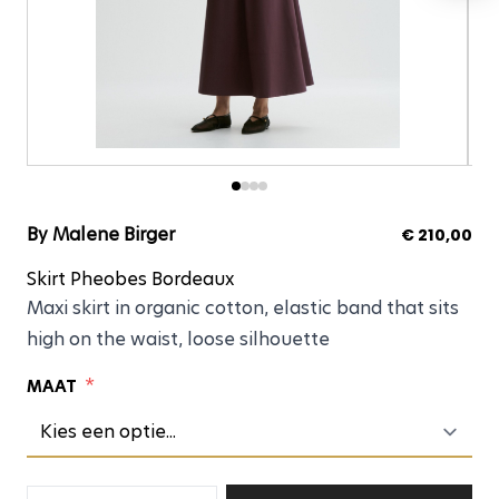
Skirt Pheobes Bordea
By Malene Birger
€ 210,00
Skirt Pheobes Bordeaux
Maxi skirt in organic cotton, elastic band that sits
high on the waist, loose silhouette
*
MAAT
Aantal