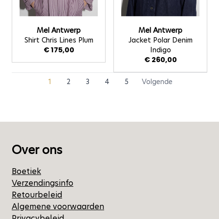
Mel Antwerp
Mel Antwerp
Shirt Chris Lines Plum
Jacket Polar Denim
€ 175,00
Indigo
€ 260,00
1
2
3
4
5
Volgende
U lees momenteel pagina
Pagina
Pagina
Pagina
Pagina
Over ons
Boetiek
Verzendingsinfo
Retourbeleid
Algemene voorwaarden
Privacybeleid