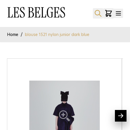
Ga naar de inhoud
Home
/
blouse 1521 nylon junior dark blue