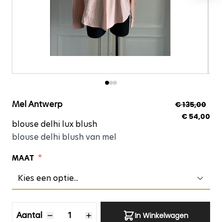
blouse delhi lux blush
Mel Antwerp
€ 135,00
€ 54,00
blouse delhi lux blush
blouse delhi blush van mel
*
MAAT
Aantal
Aantal
In Winkelwagen